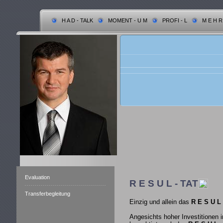
H A D - TALK
MOMENT - U M
PROFI - L
M E H R
Evaluation
R E S U L - TAT
Transferbegleitung
Einzig und allein das
R E S U L 
Angesichts hoher Investitionen 